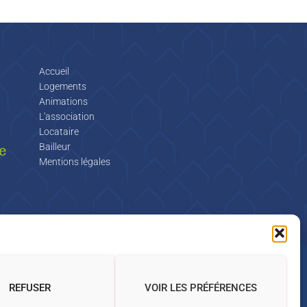
Accueil
Logements
Animations
L'association
Locataire
e
Bailleur
Mentions légales
REFUSER
VOIR LES PRÉFÉRENCES