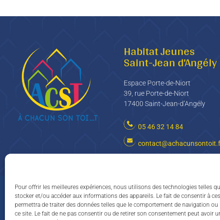
Habitat Jeunes
Saint-Jean d'Angély
Espace Porte-de-Niort
39, rue Porte-de-Niort
17400 Saint-Jean-d’Angély
05 46 32 14 84
contact@achacunsontoit.f
Pour plus d’
Pour offrir les meilleures expériences, nous utilisons des technologies telles q
stocker et/ou accéder aux informations des appareils. Le fait de consentir à c
permettra de traiter des données telles que le comportement de navigation ou 
ce site. Le fait de ne pas consentir ou de retirer son consentement peut avoir un