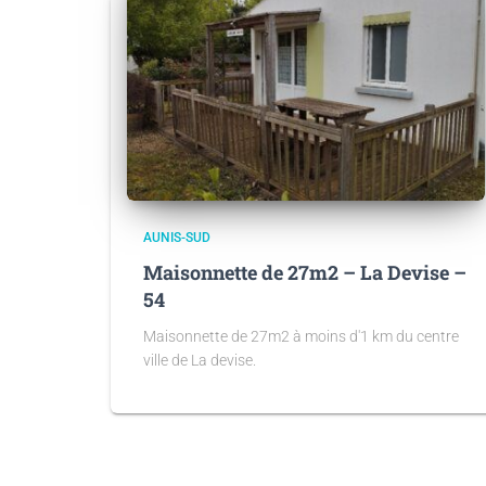
AUNIS-SUD
Maisonnette de 27m2 – La Devise –
54
Maisonnette de 27m2 à moins d'1 km du centre
ville de La devise.