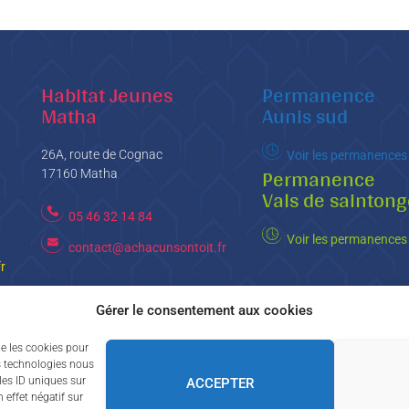
Habitat Jeunes
Permanence
Matha
Aunis sud
26A, route de Cognac
Voir les permanences
Permanence
17160 Matha
Vals de saintong
05 46 32 14 84
Voir les permanences
contact@achacunsontoit.fr
r
Gérer le consentement aux cookies
actualités, suivez-nous sur nos réseaux sociaux !
ue les cookies pour
es technologies nous
les ID uniques sur
ACCEPTER
 effet négatif sur