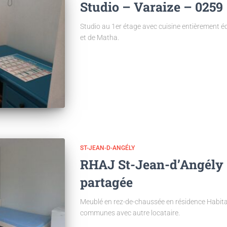
Studio – Varaize – 0259
Studio au 1er étage avec cuisine entièrement é
et de Matha.
ST-JEAN-D-ANGÉLY
RHAJ St-Jean-d’Angély
partagée
Meublé en rez-de-chaussée en résidence Habitat
communes avec autre locataire.