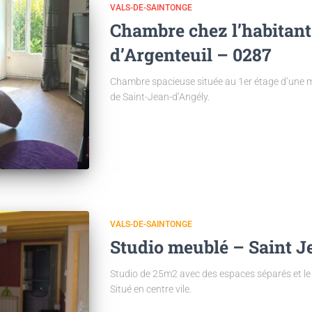
VALS-DE-SAINTONGE
Chambre chez l’habitant
d’Argenteuil – 0287
Chambre spacieuse située au 1er étage d’une m
de Saint-Jean-d’Angély.
VALS-DE-SAINTONGE
Studio meublé – Saint J
Studio de 25m2 avec des espaces séparés et le 
Situé en centre vile.