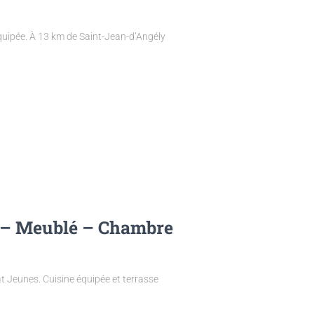
quipée. À 13 km de Saint-Jean-d’Angély
 – Meublé – Chambre
 Jeunes. Cuisine équipée et terrasse