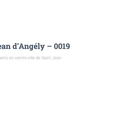
ean d’Angély – 0019
nts en centre-ville de Saint Jean