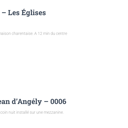
 – Les Églises
aison charentaise. A 12 min du centre
ean d’Angély – 0006
coin nuit installé sur une mezzanine.