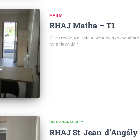
MATHA
RHAJ Matha – T1
T1 en résidence Habitat Jeunes, avec sanitaire 
bout de couloir.
ST-JEAN-D-ANGÉLY
RHAJ St-Jean-d’Angély 