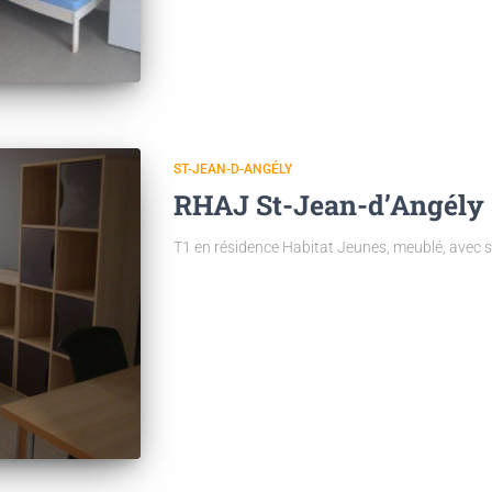
ST-JEAN-D-ANGÉLY
RHAJ St-Jean-d’Angély 
T1 en résidence Habitat Jeunes, meublé, avec san