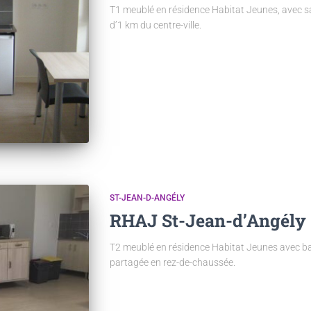
T1 meublé en résidence Habitat Jeunes, avec san
d’1 km du centre-ville.
ST-JEAN-D-ANGÉLY
RHAJ St-Jean-d’Angély 
T2 meublé en résidence Habitat Jeunes avec bal
partagée en rez-de-chaussée.